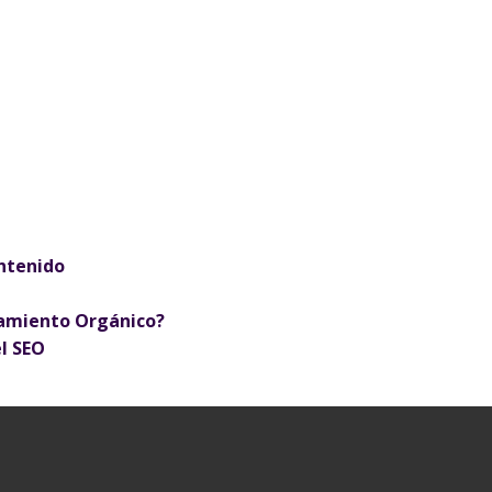
ontenido
onamiento Orgánico?
l SEO