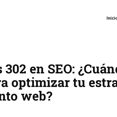
Inici
s 302 en SEO: ¿Cuá
ra optimizar tu estr
nto web?