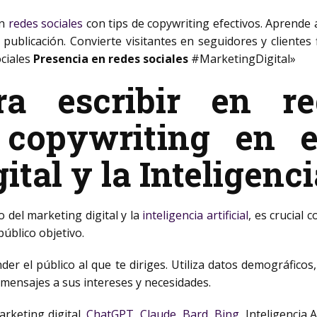
en
redes sociales
con tips de copywriting efectivos. Aprende
publicación. Convierte visitantes en seguidores y clientes f
ciales
Presencia en redes sociales
#MarketingDigital»
ra escribir en red
 copywriting en e
tal y la Inteligencia
o del marketing digital y la
inteligencia artificial
, es crucial
público objetivo.
er el público al que te diriges. Utiliza datos demográficos
y mensajes a sus intereses y necesidades.
keting digital,
ChatGPT
,
Claude
,
Bard
,
Bing
, Inteligencia A