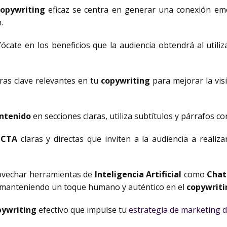
copywriting
eficaz se centra en generar una conexión emoc
.
ócate en los beneficios que la audiencia obtendrá al utiliz
as clave relevantes en tu
copywriting
para mejorar la vis
ntenido
en secciones claras, utiliza subtítulos y párrafos cort
e
CTA
claras y directas que inviten a la audiencia a realiza
vechar herramientas de
Inteligencia Artificial
como
Cha
r manteniendo un toque humano y auténtico en el
copywriti
pywriting
efectivo que impulse tu
estrategia de marketing di