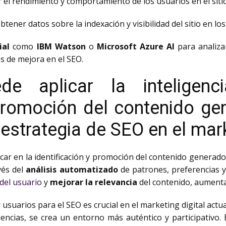
 el rendimiento y comportamiento de los usuarios en el sit
tener datos sobre la indexación y visibilidad del sitio en l
ial
como
IBM Watson
o
Microsoft Azure AI
para analiza
 de mejora en el SEO.
 aplicar la inteligencia
 promoción del contenido ge
 estrategia de SEO en el mark
plicar en la identificación y promoción del contenido generad
vés del
análisis automatizado
de patrones, preferencias y
del usuario
y
mejorar la relevancia
del contenido, aumenta
suarios para el SEO es crucial en el marketing digital actua
encias, se crea un entorno más auténtico y participativo