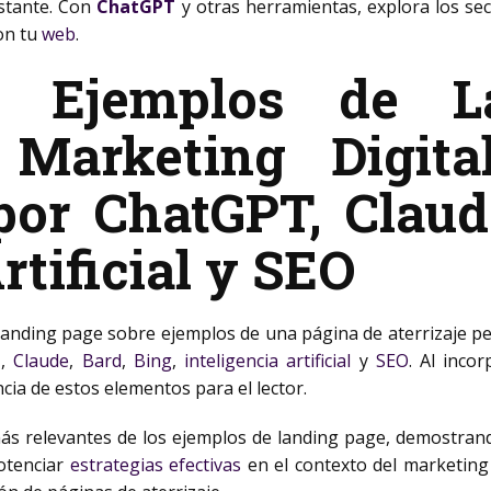
nstante. Con
ChatGPT
y otras herramientas, explora los secr
on tu
web
.
s Ejemplos de L
Marketing Digital
por ChatGPT, Claude
rtificial y SEO
 landing page sobre ejemplos de una página de aterrizaje pe
T,
Claude
,
Bard
,
Bing
,
inteligencia artificial
y
SEO
. Al inc
ncia de estos elementos para el lector.
ás relevantes de los ejemplos de landing page, demostran
otenciar
estrategias efectivas
en el contexto del marketing d