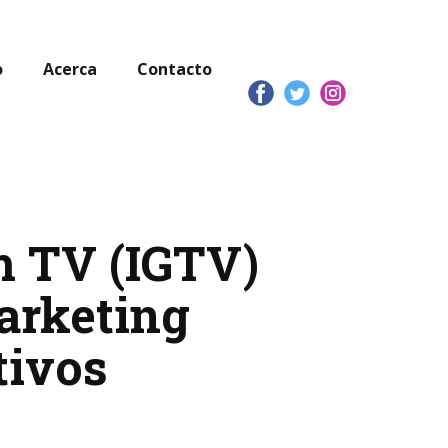
o
Acerca
Contacto
m TV (IGTV)
marketing
tivos