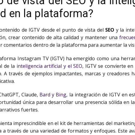
de vista del SEO y la intelig
ad en la plataforma?
contenido de IGTV desde el punto de vista del
SEO
y la inte
ción, crear contenido de alta calidad y mantener una
frecue
r comentarios dentro de la plataforma para aumentar la vis
lataforma Instagram TV (IGTV) ha emergido como una herram
l de la
inteligencia artificial y el SEO
, IGTV se convierte en
o. A través de ejemplos impactantes, marcas y creadores 
cativa.
 ChatGPT, Claude,
Bard y Bing
, la integración de IGTV en e
ortunidad única para desarrollar una presencia sólida en l
arrativos fuertes.
nta imprescindible en el kit de herramientas del marketi
a a través de una variedad de formatos y enfoques. Este ava